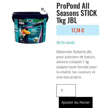
Filtre interne
ProPond All
BONNES AFFAIRES
Voir tout
Seasons STICK
NOURRITURE
Voir tout
1kg JBL
DERNIERS ARRIVAGES
Nourriture Lyophilisée
Voir tout
Nourriture sèche
17,74
€
Nourriture vivante
Spéciale herbivores
En stock
Spécifique
Voir tout
Bâtonnets flottants JBL
pour poissons de bassin,
TRAITEMENT DE L'EAU
aliment complet 1 kg
adapté toute l’année pour
Spécial bassin
la vitalité, les couleurs et
Additifs
une eau propre.
Engrais
Voir tout
BONNES AFFAIRES
Voir tout
Ajouter Au Panier
DERNIERS ARRIVAGES