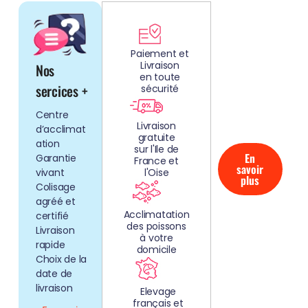
DÉCOUV
REZ
Paiement et
Livraison
Nos
NOS
en toute
AQUARIUMS
sercices +
sécurité
CLEFS EN
Centre
MAIN!
Livraison
d’acclimat
gratuite
ation
sur l'Ile de
En
Garantie
France et
savoir
vivant
l'Oise
plus
Colisage
agréé et
Acclimatation
certifié
des poissons
Livraison
à votre
rapide
domicile
Choix de la
date de
livraison
Elevage
français et