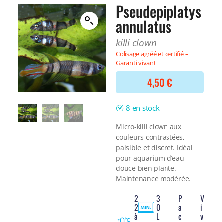
Filtre interne
Pseudepiplatys
BONNES AFFAIRES
Voir tout
annulatus
NOURRITURE
Voir tout
DERNIERS ARRIVAGES
killi clown
Nourriture Lyophilisée
Voir tout
Colisage agréé et certifié –
Nourriture sèche
Garanti vivant
Nourriture vivante
Spéciale herbivores
4,50
€
Spécifique
Voir tout
8 en stock
TRAITEMENT DE L'EAU
Micro-killi clown aux
couleurs contrastées,
Spécial bassin
paisible et discret. Idéal
Additifs
pour aquarium d’eau
Engrais
douce bien planté.
Voir tout
Maintenance modérée.
BONNES AFFAIRES
2
3
P
V
Voir tout
2
0
a
i
DERNIERS ARRIVAGES
à
L
c
v