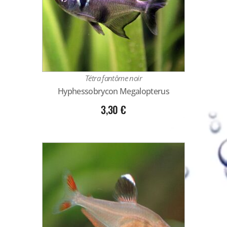
Tétra fantôme noir
Hyphessobrycon Megalopterus
3,30
€