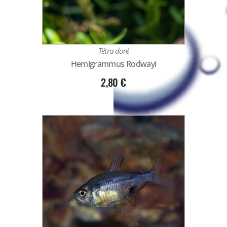
Tétra doré
Hemigrammus Rodwayi
2,80
€