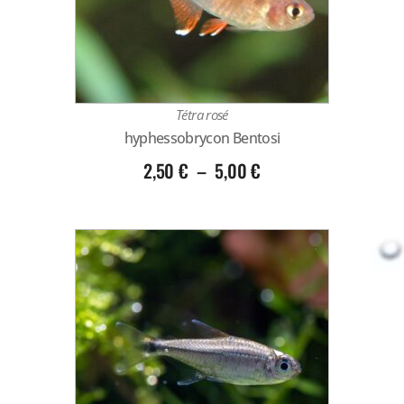
Tétra rosé
hyphessobrycon Bentosi
2,50
€
–
5,00
€