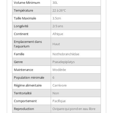
Volume Minimum
30L
Température
22 à 26°C
Taille Maximale
3.5cm
Longévité
2/3 ans
Continent
Afrique
Emplacement dans
Haut
l'aquarium
Famille
Nothobranchiidae
Genre
Pseudepiplatys
Maintenance
Modérée
Population minimale
6
Régime alimentaire
Carnivore
Territorialité
Non
Comportement
Pacifique
Reproduction
Ovipare qui pond en eau libre