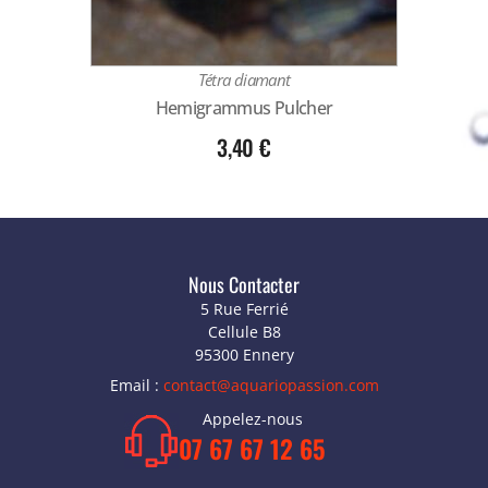
Tétra diamant
Hemigrammus Pulcher
3,40
€
Nous Contacter
5 Rue Ferrié
Cellule B8
95300 Ennery
Email :
contact@aquariopassion.com
Appelez-nous
07 67 67 12 65