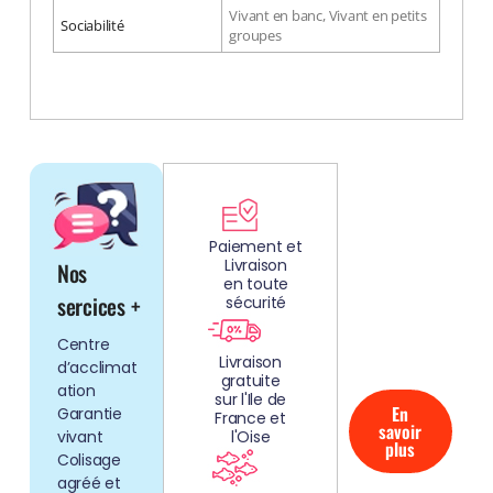
Vivant en banc, Vivant en petits
Sociabilité
groupes
DÉCOUV
REZ
Paiement et
Livraison
Nos
NOS
en toute
AQUARIUMS
sercices +
sécurité
CLEFS EN
Centre
MAIN!
Livraison
d’acclimat
gratuite
ation
sur l'Ile de
En
Garantie
France et
savoir
vivant
l'Oise
plus
Colisage
agréé et