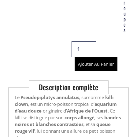
r
o
u
p
e
s
Ajouter Au Panier
Description complète
Le
Pseudepiplatys annulatus
, surnommé
killi
clown
, est un micro-poisson tropical d’
aquarium
d’eau douce
originaire d’
Afrique de l’Ouest
. Ce
killi se distingue par son
corps allongé
, ses
bandes
noires et blanches contrastées
, et sa
queue
rouge vif
, lui donnant une allure de petit poisson