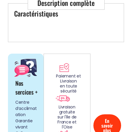
Description complète
Voir tout
Caractéristiques
DÉCOUV
REZ
Paiement et
Livraison
Nos
NOS
en toute
AQUARIUMS
sercices +
sécurité
CLEFS EN
Centre
MAIN!
Livraison
d’acclimat
gratuite
ation
sur l'Ile de
En
Garantie
France et
savoir
vivant
l'Oise
plus