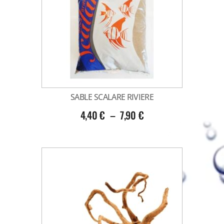
SABLE SCALARE RIVIERE
4,40
€
–
7,90
€