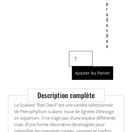
p
r
o
d
u
c
ti
o
n
Ajouter Au Panier
Description complète
Le Scalaire “Red Devil” est une variété sélectionnée
de Pterophyllum scalare, issue de lignées d’élevage
en aquarium. Il ne s’agit pas d’une espèce différente,
mais d’une forme décorative développée pour
intensifier les pigments rouges, oranges et parfois