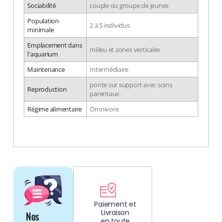
Sociabilité
couple ou groupe de jeunes
Population
2 à 5 individus
minimale
Emplacement dans
milieu et zones verticales
l'aquarium
Maintenance
Intermédiaire
ponte sur support avec soins
Reproduction
parentaux
Régime alimentaire
Omnivore
DÉCOUV
REZ
Paiement et
Livraison
Nos
NOS
en toute