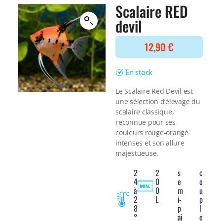
Filtre interne
Scalaire RED
BONNES AFFAIRES
Voir tout
devil
NOURRITURE
Voir tout
DERNIERS ARRIVAGES
12,90
€
Nourriture Lyophilisée
Voir tout
Nourriture sèche
Nourriture vivante
En stock
Spéciale herbivores
Spécifique
Le Scalaire Red Devil est
une sélection d’élevage du
Voir tout
scalaire classique,
reconnue pour ses
TRAITEMENT DE L'EAU
couleurs rouge-orangé
Spécial bassin
intenses et son allure
Additifs
majestueuse.
Engrais
2
2
s
c
Voir tout
4
0
e
o
BONNES AFFAIRES
à
0
m
u
2
L
i-
p
Voir tout
8
p
l
DERNIERS ARRIVAGES
°
ai
e