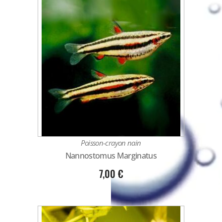
Poisson-crayon nain
Nannostomus Marginatus
7,00
€