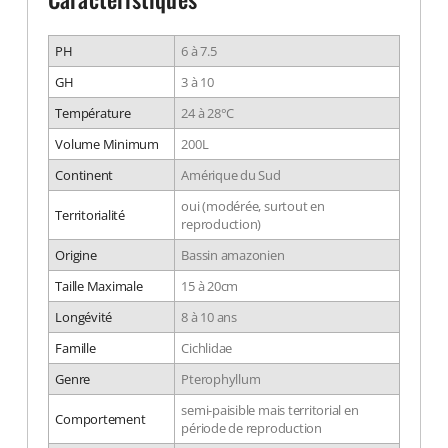
PH
6 à 7.5
GH
3 à 10
Température
24 à 28°C
Volume Minimum
200L
Continent
Amérique du Sud
oui (modérée, surtout en
Territorialité
reproduction)
Origine
Bassin amazonien
Taille Maximale
15 à 20cm
Longévité
8 à 10 ans
Famille
Cichlidae
Genre
Pterophyllum
semi-paisible mais territorial en
Comportement
période de reproduction