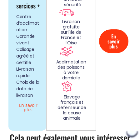
AQUARIUMS
sercices +
sécurité
CLEFS EN
Centre
MAIN!
Livraison
d’acclimat
gratuite
ation
sur l'Ile de
En
Garantie
France et
savoir
vivant
l'Oise
plus
Colisage
agréé et
Acclimatation
certifié
des poissons
Livraison
à votre
rapide
domicile
Choix de la
date de
livraison
Elevage
français et
En savoir
défenseur de
plus
la cause
animale
Cela peut également vous intéresser