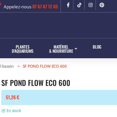
07 67 67 12 65
Appelez-nous
PLANTES
MATÉRIEL
BLOG
D’AQUARIUMS
& NOURRITURE
l bassin
> SF POND FLOW ECO 600
SF POND FLOW ECO 600
51,26
€
En stock