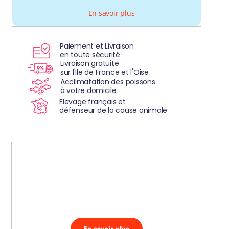
En savoir plus
Paiement et Livraison
en toute sécurité
Livraison gratuite
sur l'Ile de France et l'Oise
Acclimatation des poissons
à votre domicile
Elevage français et
défenseur de la cause animale
DÉCOUVREZ
NOS AQUARIUMS
CLEFS EN MAIN!
En savoir plus