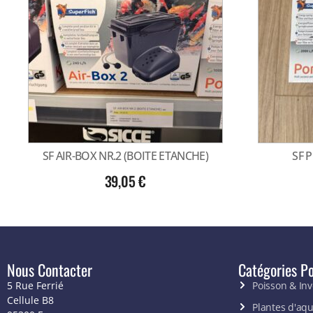
SF AIR-BOX NR.2 (BOITE ETANCHE)
SF 
39,05
€
Nous Contacter
Catégories Po
5 Rue Ferrié
Poisson & In
Cellule B8
Plantes d'aq