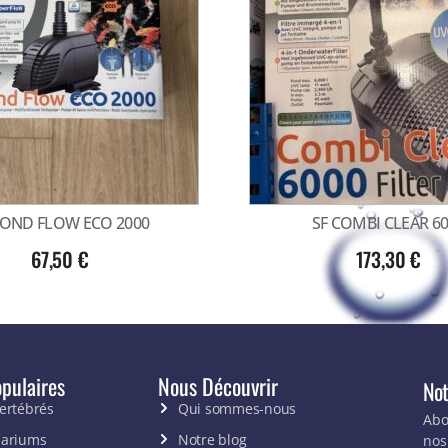
POND FLOW ECO 2000
SF COMBI CLEAR 6
67,50
€
173,30
€
pulaires
Nous Découvrir
Not
vertébrés
Qui sommes-nous
Abo
uariums
Notre blog
nos