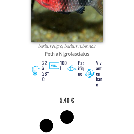
Voir tout
barbus Nigro, barbus rubis noir
Pethia Nigrofasciatus
22
100
Pac
Viv
à
L
ifiq
ant
28°
ue
en
C
ban
c
5,40
€