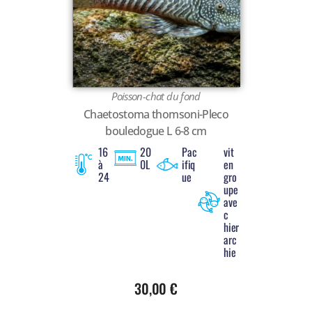
Poisson-chat du fond
Chaetostoma thomsoni-Pleco
bouledogue L 6-8 cm
16
20
Pac
vit
à
0L
ifiq
en
24
ue
gro
upe
ave
c
hier
arc
hie
30,00
€