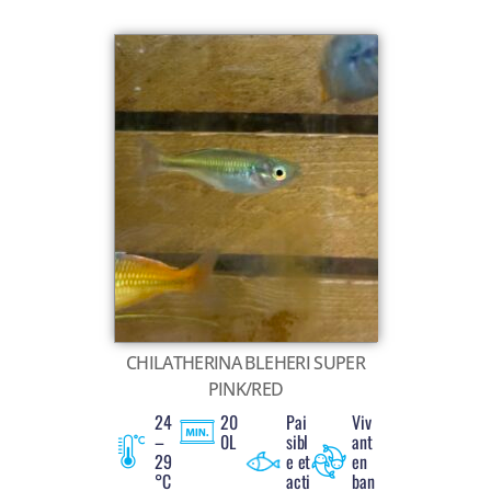
CHILATHERINA BLEHERI SUPER
PINK/RED
24
20
Pai
Viv
–
0L
sibl
ant
29
e et
en
°C
acti
ban