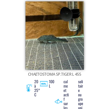
CHAETOSTOMA SP.TIGER L 455
20
100
cal
soli
à
L
me
tair
25°
et
e
C
acti
ou
f
gro
sur
upe
les
uni