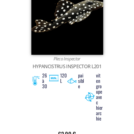
Pleco Inspector
HYPANCISTRUS INSPECTOR L201
26
120
pai
vit
à
L
sibl
en
30
e
gro
upe
ave
c
hier
arc
hie
62,00
€