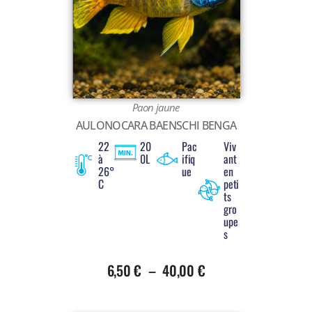
Voir tout
Paon jaune
AULONOCARA BAENSCHI BENGA
22
20
Pac
Viv
à
0L
ifiq
ant
26°
ue
en
C
peti
ts
gro
upe
s
6,50
€
–
40,00
€