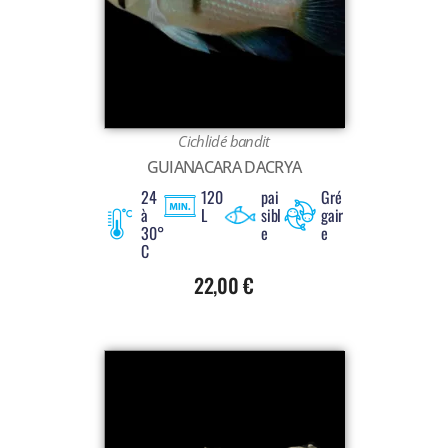
Cichlidé bandit
GUIANACARA DACRYA
24
120
pai
Gré
à
L
sibl
gair
30°
e
e
C
22,00
€