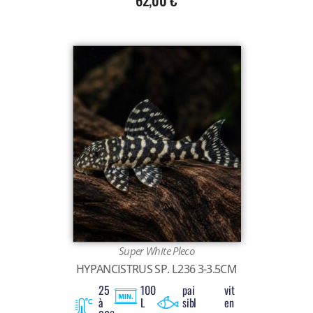
Super White Pleco
HYPANCISTRUS SP. L236 3-3.5CM
25
100
pai
vit
à
L
sibl
en