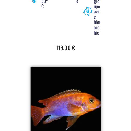
30°
e
gro
C
upe
ave
c
hier
arc
hie
118,00
€