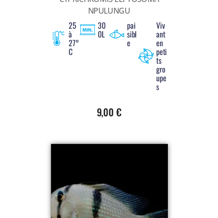
NPULUNGU
25
30
pai
Viv
à
0L
sibl
ant
27°
e
en
C
peti
ts
gro
upe
s
9,00
€