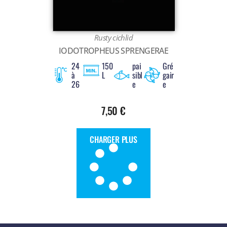
Rusty cichlid
IODOTROPHEUS SPRENGERAE
24
150
pai
Gré
à
L
sibl
gair
26
e
e
7,50
€
CHARGER PLUS