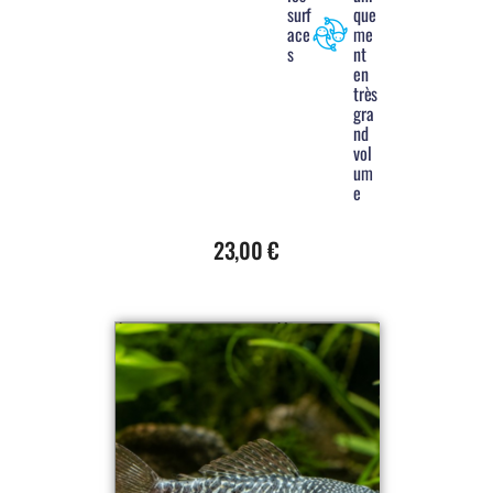
surf
que
ace
me
s
nt
en
très
gra
nd
vol
um
e
23,00
€