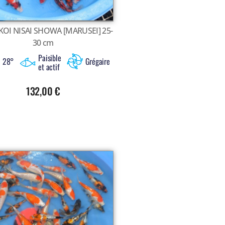
KOI NISAI SHOWA [MARUSEI] 25-
30 cm
Paisible
à 28°
Grégaire
et actif
132,00
€