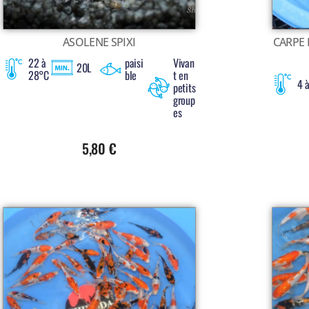
ASOLENE SPIXI
CARPE 
22 à
paisi
Vivan
20L
28°C
ble
t en
4 
petits
group
es
5,80
€