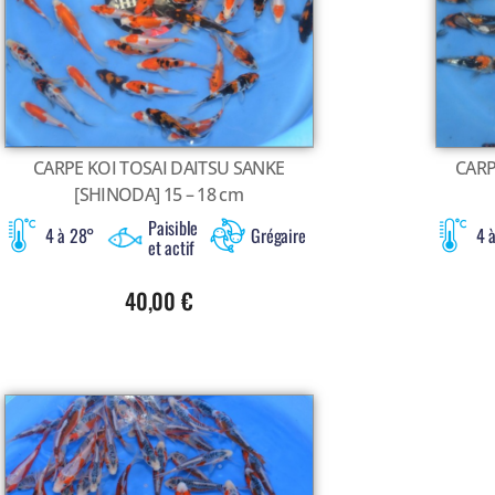
CARPE KOI TOSAI DAITSU SANKE
CARP
[SHINODA] 15 – 18 cm
Paisible
4 à 28°
Grégaire
4 
et actif
40,00
€