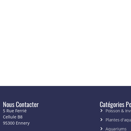
Nous Contacter
Catégories Po
5 Rue Ferrié
Poisson & In
Cellule B8
Plantes d'aq
95300 Ennery
Aquariums