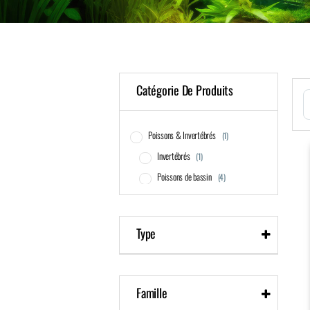
Catégorie De Produits
S
Poissons & Invertébrés
(1)
Invertébrés
(1)
Poissons de bassin
(4)
Type
Escargots
poisson de bassin(fond / pleine eau)
Famille