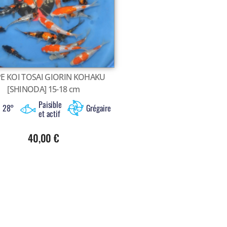
E KOI TOSAI GIORIN KOHAKU
[SHINODA] 15-18 cm
Paisible
à 28°
Grégaire
et actif
40,00
€