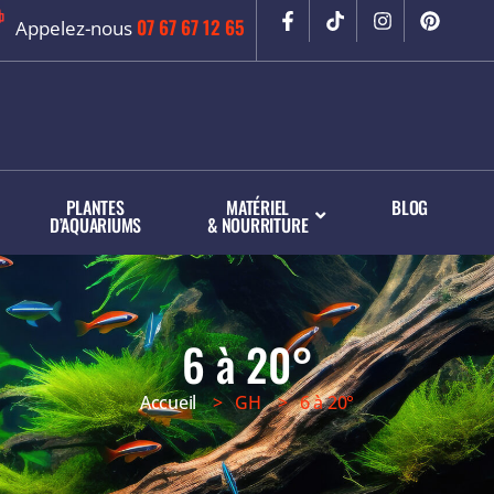
07 67 67 12 65
Appelez-nous
PLANTES
MATÉRIEL
BLOG
D’AQUARIUMS
& NOURRITURE
6 à 20°
Accueil
> GH > 6 à 20°