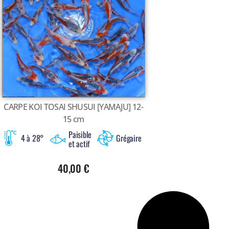
CARPE KOI TOSAI SHUSUI [YAMAJU] 12-
15 cm
Paisible
4 à 28°
Grégaire
et actif
40,00
€