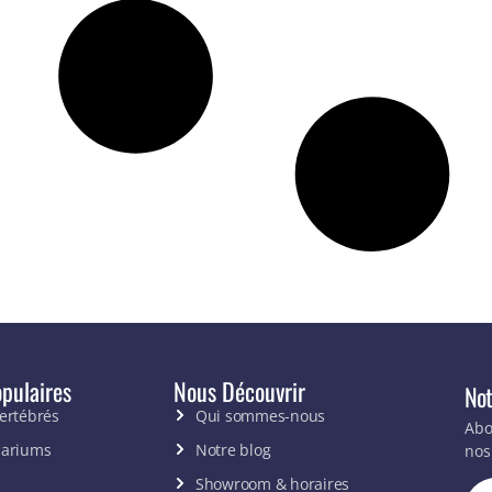
pulaires
Nous Découvrir
Not
vertébrés
Qui sommes-nous
Abo
uariums
Notre blog
nos
Showroom & horaires