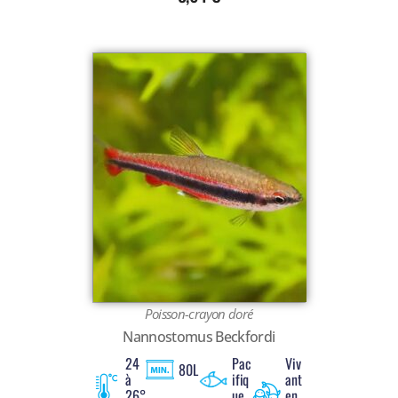
Poisson-crayon doré
Nannostomus Beckfordi
24
Pac
Viv
80L
à
ifiq
ant
26°
ue
en