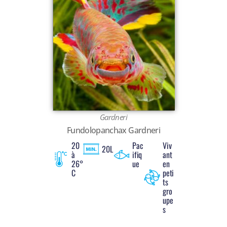
Gardneri
Fundolopanchax Gardneri
20
Pac
Viv
20L
à
ifiq
ant
26°
ue
en
C
peti
ts
gro
upe
s