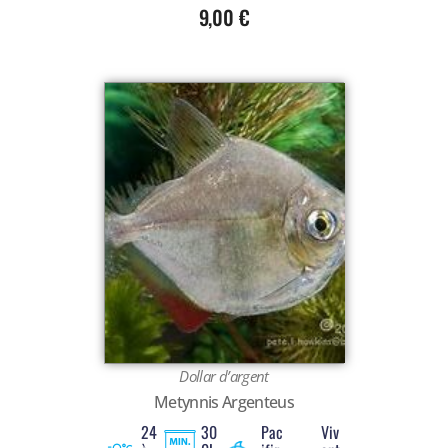
9,00
€
Dollar d’argent
Metynnis Argenteus
24
30
Pac
Viv