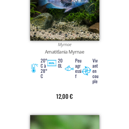
Voir tout
Myrnae
Amatitlania Myrnae
20°
20
Peu
Viv
C à
0L
agr
ant
28°
essi
en
C
f
cou
ple
12,00
€