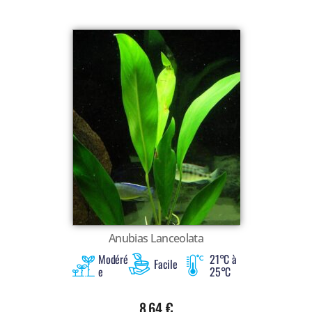
Anubias Lanceolata
Modéré
21°C à
Facile
e
25°C
8,64
€