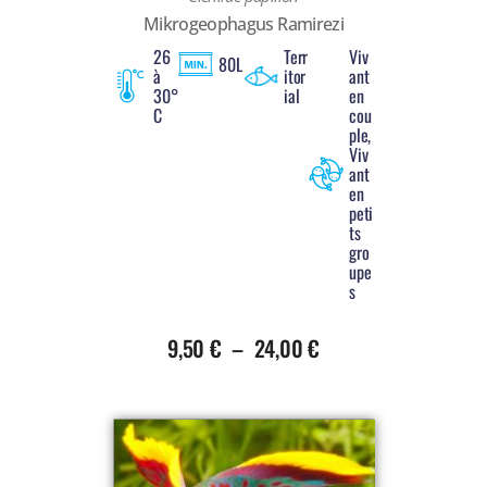
Mikrogeophagus Ramirezi
26
Terr
Viv
80L
à
itor
ant
30°
ial
en
C
cou
ple,
Viv
ant
en
peti
ts
gro
upe
s
9,50
€
–
24,00
€