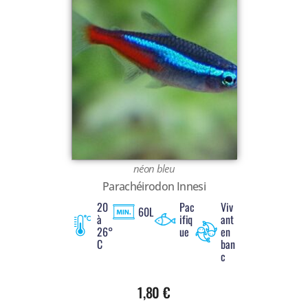
néon bleu
Parachéirodon Innesi
20
Pac
Viv
60L
à
ifiq
ant
26°
ue
en
C
ban
c
1,80
€