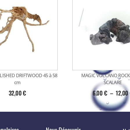
LISHED DRIFTWOOD 45 à 58
MAGIC VOLCANO ROCK
cm
SCALARE
32,00
€
6,00
€
–
12,00
pulaires
Nous Découvrir