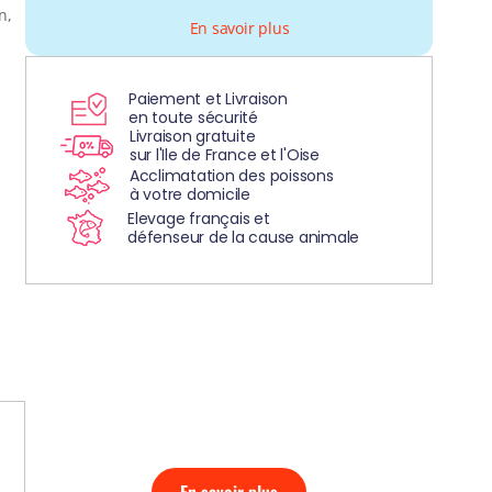
n,
En savoir plus
Paiement et Livraison
en toute sécurité
Livraison gratuite
sur l'Ile de France et l'Oise
Acclimatation des poissons
à votre domicile
Elevage français et
défenseur de la cause animale
DÉCOUVREZ
NOS AQUARIUMS
CLEFS EN MAIN!
En savoir plus