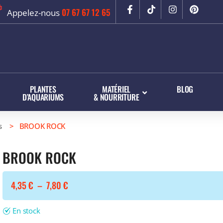
07 67 67 12 65
Appelez-nous
PLANTES
MATÉRIEL
BLOG
D’AQUARIUMS
& NOURRITURE
s
> BROOK ROCK
BROOK ROCK
4,35
€
–
7,80
€
En stock