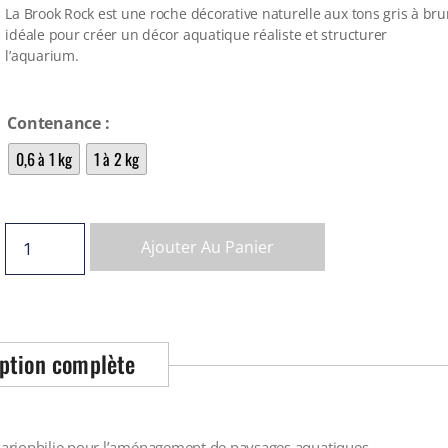
La Brook Rock est une roche décorative naturelle aux tons gris à bru
idéale pour créer un décor aquatique réaliste et structurer
l’aquarium.
Contenance
0,6 à 1 kg
1 à 2 kg
Ajouter Au Panier
ption complète
aquariophilie pour l’aménagement de paysages aquatiques