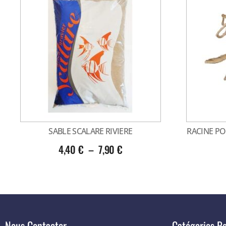
SABLE SCALARE RIVIERE
RACINE PO
4,40
€
–
7,90
€
Nous Contacter
Catégories Po