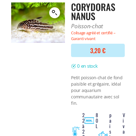
Filtre interne
CORYDORAS
BONNES AFFAIRES
Voir tout
NANUS
NOURRITURE
Voir tout
DERNIERS ARRIVAGES
Poisson-chat
Nourriture Lyophilisée
Voir tout
Colisage agréé et certifié –
Nourriture sèche
Garanti vivant
Nourriture vivante
Spéciale herbivores
3,20
€
Spécifique
Voir tout
0 en stock
TRAITEMENT DE L'EAU
Petit poisson-chat de fond
paisible et grégaire, idéal
Spécial bassin
pour aquarium
Additifs
communautaire avec sol
Engrais
fin.
Voir tout
2
8
p
V
BONNES AFFAIRES
2
0
a
i
Voir tout
à
L
i
v
DERNIERS ARRIVAGES
2
s
a