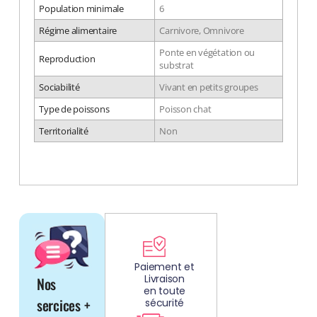
Population minimale
6
Régime alimentaire
Carnivore, Omnivore
Ponte en végétation ou
Reproduction
substrat
Sociabilité
Vivant en petits groupes
Type de poissons
Poisson chat
Territorialité
Non
DÉCOUV
REZ
Paiement et
Livraison
Nos
NOS
en toute
AQUARIUMS
sercices +
sécurité