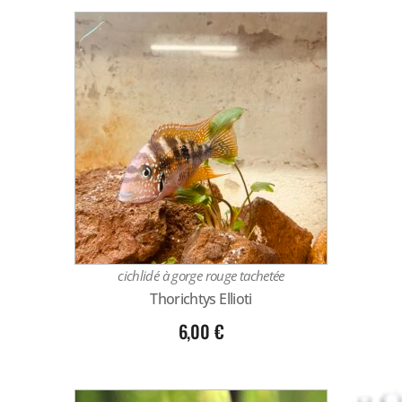
cichlidé à gorge rouge tachetée
Thorichtys Ellioti
6,00
€