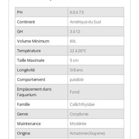
PH
6.0 à 7.5
Continent
Amérique du Sud
GH
3 à 12
Volume Minimum
80L
Température
22 à 26°C
Taille Maximale
5 cm
Longévité
5/8 ans
Comportement
paisible
Emplacement dans
Fond
l'aquarium
Famille
Callichthyidae
Genre
Corydoras
Maintenance
Modérée
Origine
Amazonie (Guyane)