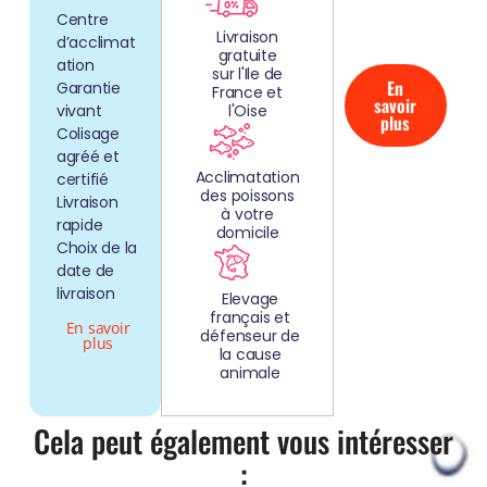
CLEFS EN
Centre
MAIN!
Livraison
d’acclimat
gratuite
ation
sur l'Ile de
En
Garantie
France et
savoir
vivant
l'Oise
plus
Colisage
agréé et
Acclimatation
certifié
des poissons
Livraison
à votre
rapide
domicile
Choix de la
date de
livraison
Elevage
français et
En savoir
défenseur de
plus
la cause
animale
Cela peut également vous intéresser
: