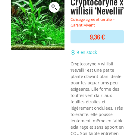
Cryptocoryne x
Filtre interne
willisii ‘Nevellii’
BONNES AFFAIRES
Voir tout
NOURRITURE
Voir tout
Colisage agréé et certifié –
DERNIERS ARRIVAGES
Garanti vivant
Nourriture Lyophilisée
Voir tout
Nourriture sèche
9,36
€
Nourriture vivante
Spéciale herbivores
9 en stock
Spécifique
Voir tout
Cryptocoryne × willisii
‘Nevellii’ est une petite
TRAITEMENT DE L'EAU
plante d’avant-plan idéale
pour les aquariums peu
Spécial bassin
exigeants. Elle forme des
Additifs
touffes vert clair, aux
Engrais
feuilles étroites et
légèrement ondulées. Très
Voir tout
tolérante, elle pousse
BONNES AFFAIRES
lentement, même en faible
Voir tout
éclairage et sans apport en
DERNIERS ARRIVAGES
CO₂. Son faible entretien