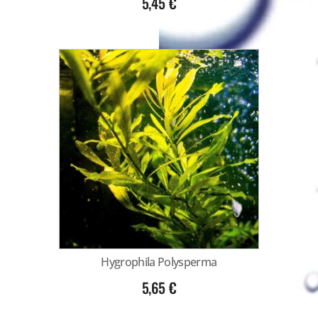
5,45
€
Hygrophila Polysperma
5,65
€