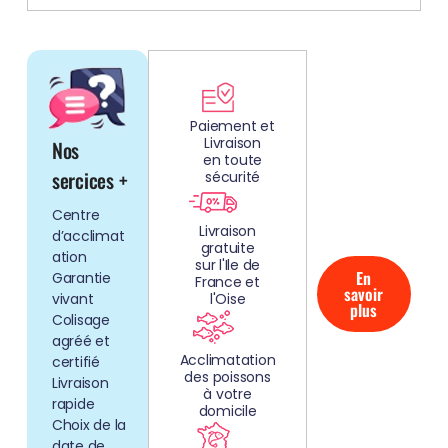
DÉCOUV
REZ
Paiement et
Livraison
Nos
NOS
en toute
AQUARIUMS
sercices +
sécurité
CLEFS EN
Centre
MAIN!
Livraison
d’acclimat
gratuite
ation
sur l'Ile de
En
Garantie
France et
savoir
vivant
l'Oise
plus
Colisage
agréé et
Acclimatation
certifié
des poissons
Livraison
à votre
rapide
domicile
Choix de la
date de