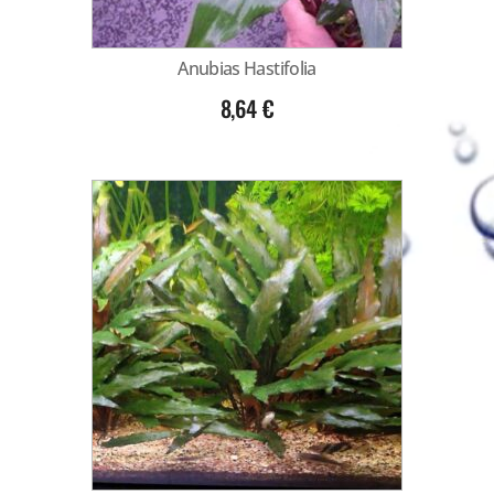
Anubias Hastifolia
8,64
€