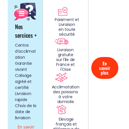
DÉCOUV
REZ
Paiement et
Livraison
Nos
NOS
en toute
AQUARIUMS
sercices +
sécurité
CLEFS EN
Centre
MAIN!
Livraison
d’acclimat
gratuite
ation
sur l'Ile de
En
Garantie
France et
savoir
vivant
l'Oise
plus
Colisage
agréé et
Acclimatation
certifié
des poissons
Livraison
à votre
rapide
domicile
Choix de la
date de
livraison
Elevage
français et
En savoir
défenseur de