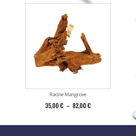
Racine Mangrove
35,00
€
–
82,00
€