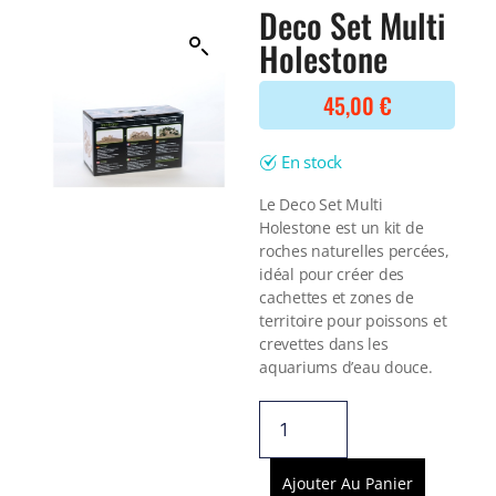
Filtre interne
Deco Set Multi
BONNES AFFAIRES
Voir tout
Holestone
NOURRITURE
Voir tout
DERNIERS ARRIVAGES
45,00
€
Nourriture Lyophilisée
Voir tout
Nourriture sèche
Nourriture vivante
En stock
Spéciale herbivores
Spécifique
Le Deco Set Multi
Holestone est un kit de
Voir tout
roches naturelles percées,
idéal pour créer des
TRAITEMENT DE L'EAU
cachettes et zones de
Spécial bassin
territoire pour poissons et
Additifs
crevettes dans les
Engrais
aquariums d’eau douce.
Voir tout
BONNES AFFAIRES
Voir tout
DERNIERS ARRIVAGES
Ajouter Au Panier