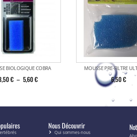
E BIOLOGIQUE COBRA
MOUSSE PRE-FILTRE U
3,50
€
–
5,60
€
6,50
€
pulaires
Nous Découvrir
Not
vertébrés
Qui sommes-nous
Abo