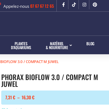
07 67 67 12 65
Appelez-nous
PLANTES
MATÉRIEL
BLOG
D’AQUARIUMS
& NOURRITURE
IOFLOW 3.0 / COMPACT M JUWEL
PHORAX BIOFLOW 3.0 / COMPACT M
JUWEL
7,31
€
–
16,30
€