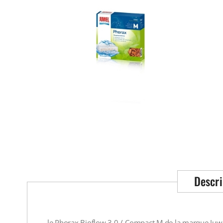
Descri
le Phorax Bioflow 3.0 / Compact M de la marque Juwel 