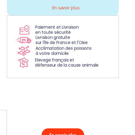
En savoir plus
Paiement et Livraison
en toute sécurité
Livraison gratuite
sur l'Ile de France et l'Oise
Acclimatation des poissons
à votre domicile
Elevage français et
défenseur de la cause animale
DÉCOUVREZ
NOS AQUARIUMS
CLEFS EN MAIN!
En savoir plus