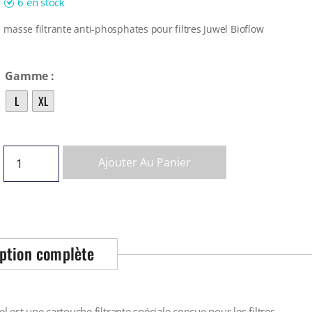
6 en stock
masse filtrante anti-phosphates pour filtres Juwel Bioflow
Gamme
L
XL
Ajouter Au Panier
ption complète
est une cartouche filtrante spéciale conçue pour les filtres