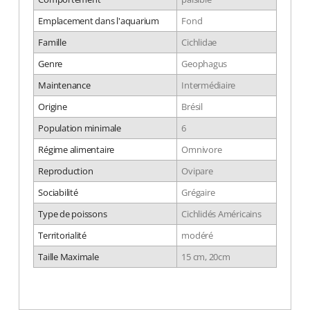
Emplacement dans l'aquarium
Fond
Famille
Cichlidae
Genre
Geophagus
Maintenance
Intermédiaire
Origine
Brésil
Population minimale
6
Régime alimentaire
Omnivore
Reproduction
Ovipare
Sociabilité
Grégaire
Type de poissons
Cichlidés Américains
Territorialité
modéré
Taille Maximale
15 cm, 20cm