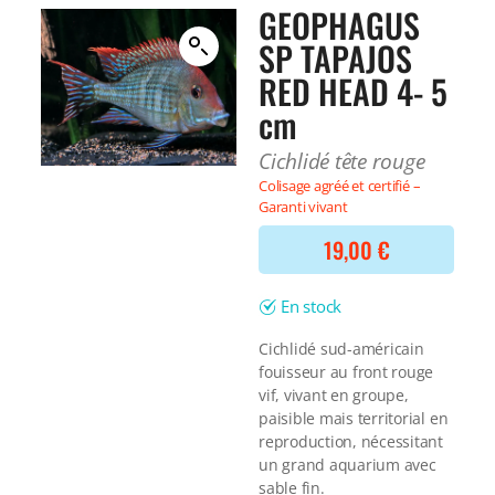
Filtre interne
GEOPHAGUS
BONNES AFFAIRES
Voir tout
SP TAPAJOS
NOURRITURE
Voir tout
RED HEAD 4- 5
DERNIERS ARRIVAGES
Nourriture Lyophilisée
cm
Voir tout
Nourriture sèche
Nourriture vivante
Cichlidé tête rouge
Spéciale herbivores
Colisage agréé et certifié –
Spécifique
Garanti vivant
Voir tout
19,00
€
TRAITEMENT DE L'EAU
En stock
Spécial bassin
Additifs
Cichlidé sud-américain
Engrais
fouisseur au front rouge
vif, vivant en groupe,
Voir tout
paisible mais territorial en
BONNES AFFAIRES
reproduction, nécessitant
Voir tout
un grand aquarium avec
DERNIERS ARRIVAGES
sable fin.