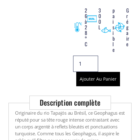
Voir tout
2
3
p
G
6
0
a
r
à
0
i
é
2
L
s
g
8
i
a
°
b
ir
C
l
e
e
Ajouter Au Panier
Description complète
Originaire du rio Tapajós au Brésil, ce Geophagus est
réputé pour sa tête rouge intense contrastant avec
un corps argenté à reflets bleutés et ponctuations
turquoise. Comme tous les Geophagus, il aspire le