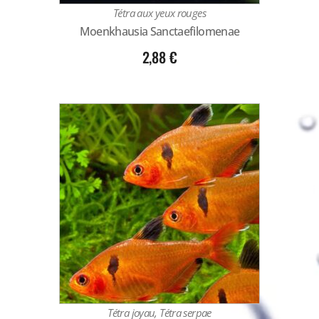
Tétra aux yeux rouges
Moenkhausia Sanctaefilomenae
2,88
€
Tétra joyau, Tétra serpae