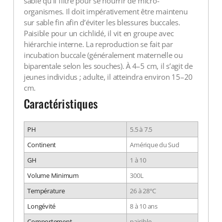
sable qu’il filtre pour se nourrir de micro-
organismes. Il doit impérativement être maintenu
sur sable fin afin d’éviter les blessures buccales.
Paisible pour un cichlidé, il vit en groupe avec
hiérarchie interne. La reproduction se fait par
incubation buccale (généralement maternelle ou
biparentale selon les souches). À 4–5 cm, il s’agit de
jeunes individus ; adulte, il atteindra environ 15–20
cm.
Caractéristiques
PH
5.5 à 7.5
Continent
Amérique du Sud
GH
1 à 10
Volume Minimum
300L
Température
26 à 28°C
Longévité
8 à 10 ans
Comportement
paisible