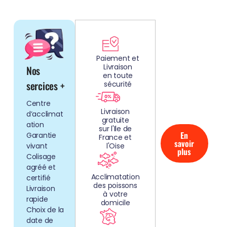
DÉCOUV
REZ
Paiement et
Livraison
Nos
NOS
en toute
AQUARIUMS
sercices +
sécurité
CLEFS EN
Centre
MAIN!
Livraison
d’acclimat
gratuite
ation
sur l'Ile de
En
Garantie
France et
savoir
vivant
l'Oise
plus
Colisage
agréé et
Acclimatation
certifié
des poissons
Livraison
à votre
rapide
domicile
Choix de la
date de