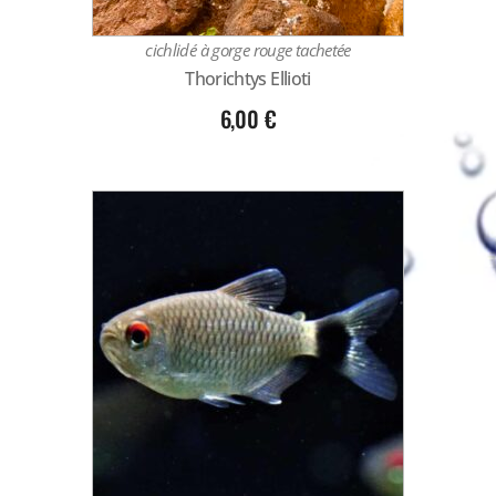
cichlidé à gorge rouge tachetée
Thorichtys Ellioti
6,00
€