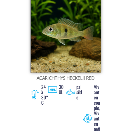
ACARICHTHYS HECKELII RED
24
30
pai
Viv
à
0L
sibl
ant
30°
e
en
C
cou
ple,
Viv
ant
en
peti