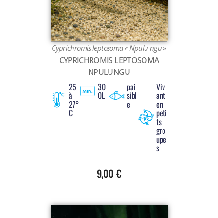
Cyprichromis leptosoma « Npulu ngu »
CYPRICHROMIS LEPTOSOMA
NPULUNGU
25
30
pai
Viv
à
0L
sibl
ant
27°
e
en
C
peti
ts
gro
upe
s
9,00
€