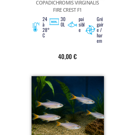
COPADICHROMIS VIRGINALIS
FIRE CREST F1
24
30
pai
Gré
à
0L
sibl
gair
28°
e
e /
C
har
em
40,00
€