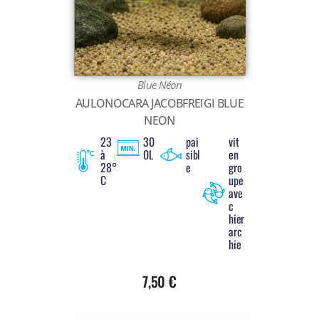
Blue Néon
AULONOCARA JACOBFREIGI BLUE
NEON
23
30
pai
vit
à
0L
sibl
en
28°
e
gro
C
upe
ave
c
hier
arc
hie
7,50
€