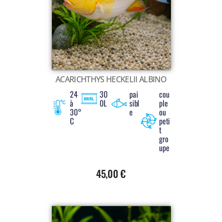
Voir tout
ACARICHTHYS HECKELII ALBINO
24
30
pai
cou
à
0L
sibl
ple
30°
e
ou
C
peti
t
gro
upe
45,00
€