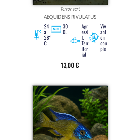
Terror vert
AEQUIDENS RIVULATUS
24
30
Agr
Viv
à
0L
essi
ant
28°
f,
en
C
Terr
cou
itor
ple
ial
13,00
€