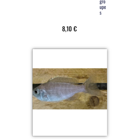
gro
upe
s
8,10
€