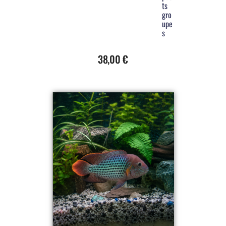
ts
gro
upe
s
38,00
€